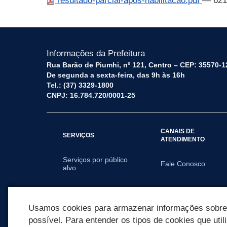
resultado-parcial-apos-habilitacao.pdf
— 621
Informações da Prefeitura
Rua Barão de Piumhi, nº 121, Centro – CEP: 35570-1
De segunda a sexta-feira, das 9h às 16h
Tel.: (37) 3329-1800
CNPJ: 16.784.720/0001-25
CANAIS DE
SERVIÇOS
ATENDIMENTO
Serviços por público
Fale Conosco
alvo
SECRETARIAS
Usamos cookies para armazenar informações sobre c
possível. Para entender os tipos de cookies que util