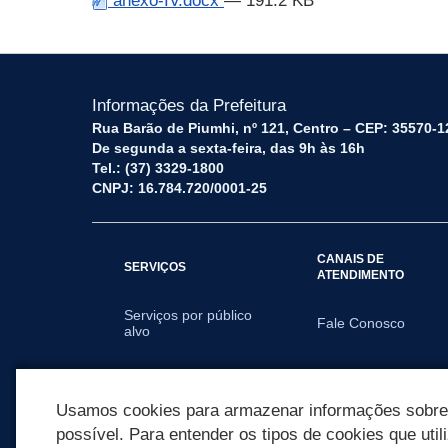
anexo-IV.docx
— 191.2 KB
Informações da Prefeitura
Rua Barão de Piumhi, nº 121, Centro – CEP: 35570-1
De segunda a sexta-feira, das 9h às 16h
Tel.: (37) 3329-1800
CNPJ: 16.784.720/0001-25
CANAIS DE
SERVIÇOS
ATENDIMENTO
Serviços por público
Fale Conosco
alvo
SECRETARIAS
Usamos cookies para armazenar informações sobre c
possível. Para entender os tipos de cookies que util