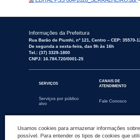
EDITAL PSS 004-2026_SERRALHEIRO.pdf
Informações da Prefeitura
Rua Barão de Piumhi, nº 121, Centro – CEP: 35570-1
De segunda a sexta-feira, das 9h às 16h
Tel.: (37) 3329-1800
CNPJ: 16.784.720/0001-25
CANAIS DE
SERVIÇOS
ATENDIMENTO
Serviços por público
Fale Conosco
alvo
SECRETARIAS
Usamos cookies para armazenar informações sobre c
possível. Para entender os tipos de cookies que util