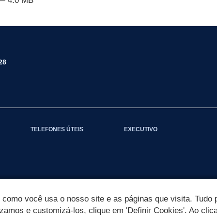
— 4.0 MB
28
TELEFONES ÚTEIS
EXECUTIVO
omo você usa o nosso site e as páginas que visita. Tudo p
izamos e customizá-los, clique em 'Definir Cookies'. Ao clic