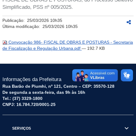
Simplificado, PSS nº 005/2025.
Publicação:
25/03/2026 10h35
Última modificação:
25/03/2026 10h35
Convocação 986- FISCAL DE OBRAS E POSTURAS - Secretaria
de Fiscalização e Regulação Urbana.pdf
— 192.7 KB
Informações da Prefeitura
Rua Barão de Piumhi, nº 121, Centro – CEP: 35570-128
De segunda a sexta-feira, das 9h às 16h
Tel.: (37) 3329-1800
CNPJ: 16.784.720/0001-25
SERVIÇOS