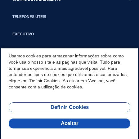
TELEFONES ÚTEIS
EXECUTIVO
NOTÍCIAS
Usamos cookies para armazenar informações sobre como
você usa o nosso site e as páginas que visita. Tudo para
tornar sua experiência a mais agradável possível. Para
APLICATIVO
entender os tipos de cookies que utilizamos e customizá-los,
clique em 'Definir Cookies'. Ao clicar em 'Aceitar', você
SECRETARIAS
consente com a utilização de cookies.
Definir Cookies
REDES SOCIAIS
Aceitar