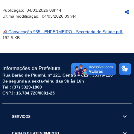
Publicação:
04/03/2026 09h44
Última modificação:
04/03/2026 09h44
Convocação 955 - ENFERMEIRO - Secretaria de Saúde.pdf
—
192.5 KB
Informações da Prefeitura
Rua Barão de Piumhi, nº 121, Centro – CEP: 35570-128
De segunda a sexta-feira, das 9h às 16h
Tel.: (37) 3329-1800
CNPJ: 16.784.720/0001-25
SERVIÇOS
CANAIS DE ATENDIMENTO