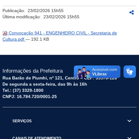
Publicação:
23/02/2026 15h55
Última modificação:
23/02/2026 15h55
Convocação 941 - ENGENHEIRO CIVIL - Secretaria de
Cultura.pdf
— 192.1 KB
Informações da Prefeitura
Rua Barão de Piumhi, nº 121, Centro – CEP: 35570-128
De segunda a sexta-feira, das 9h às 16h
Tel.: (37) 3329-1800
CNPJ: 16.784.720/0001-25
SERVIÇOS
CANAIS DE ATENDIMENTO