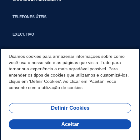
TELEFONES ÚTEIS
EXECUTIVO
NOTÍCIAS
Usamos cookies para armazenar informações sobre como
você usa o nosso site e as páginas que visita. Tudo para
tornar sua experiência a mais agradável possível. Para
APLICATIVO
entender os tipos de cookies que utilizamos e customizá-los,
clique em 'Definir Cookies'. Ao clicar em 'Aceitar', você
SECRETARIAS
consente com a utilização de cookies.
Definir Cookies
REDES SOCIAIS
Aceitar