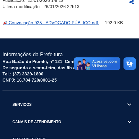
Publicação:
23/01/2026 14h19
Última modificação:
26/01/2026 22h13
Convocação 925 - ADVOGADO PÚBLICO.pdf
— 192.0 KB
Informações da Prefeitura
Rua Barão de Piumhi, nº 121, Centro – CEP: 35570-128
De segunda a sexta-feira, das 9h às 16h
Tel.: (37) 3329-1800
CNPJ: 16.784.720/0001-25
SERVIÇOS
CANAIS DE ATENDIMENTO