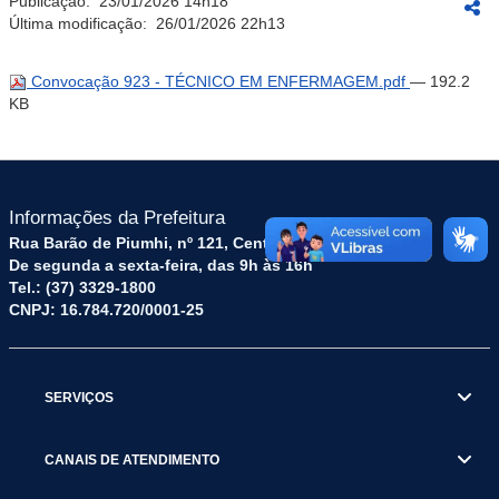
Publicação:
23/01/2026 14h18
Última modificação:
26/01/2026 22h13
Convocação 923 - TÉCNICO EM ENFERMAGEM.pdf
— 192.2
KB
Informações da Prefeitura
Rua Barão de Piumhi, nº 121, Centro – CEP: 35570-128
De segunda a sexta-feira, das 9h às 16h
Tel.: (37) 3329-1800
CNPJ: 16.784.720/0001-25
SERVIÇOS
CANAIS DE ATENDIMENTO