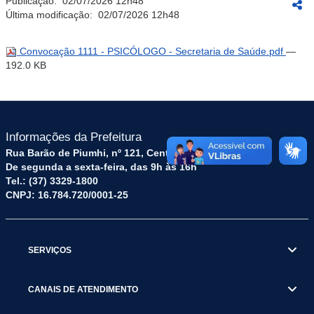
Publicação:
02/07/2026 12h48
Última modificação:
02/07/2026 12h48
Convocação 1111 - PSICÓLOGO - Secretaria de Saúde.pdf
—
192.0 KB
Informações da Prefeitura
Rua Barão de Piumhi, nº 121, Centro – CEP: 35570-128
De segunda a sexta-feira, das 9h às 16h
Tel.: (37) 3329-1800
CNPJ: 16.784.720/0001-25
SERVIÇOS
CANAIS DE ATENDIMENTO