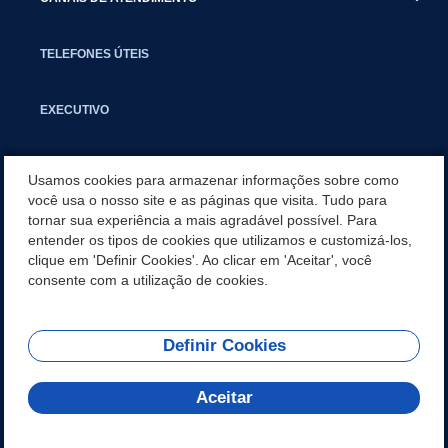
TELEFONES ÚTEIS
EXECUTIVO
NOTÍCIAS
Usamos cookies para armazenar informações sobre como
você usa o nosso site e as páginas que visita. Tudo para
tornar sua experiência a mais agradável possível. Para
APLICATIVO
entender os tipos de cookies que utilizamos e customizá-los,
clique em 'Definir Cookies'. Ao clicar em 'Aceitar', você
SECRETARIAS
consente com a utilização de cookies.
Definir Cookies
REDES SOCIAIS
Aceitar