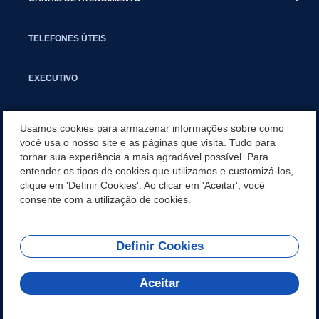
TELEFONES ÚTEIS
EXECUTIVO
NOTÍCIAS
Usamos cookies para armazenar informações sobre como
você usa o nosso site e as páginas que visita. Tudo para
tornar sua experiência a mais agradável possível. Para
APLICATIVO
entender os tipos de cookies que utilizamos e customizá-los,
clique em 'Definir Cookies'. Ao clicar em 'Aceitar', você
SECRETARIAS
consente com a utilização de cookies.
Definir Cookies
REDES SOCIAIS
Aceitar