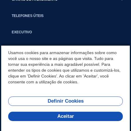
TELEFONES ÚTEIS
EXECUTIVO
NOTÍCIAS
Usamos cookies para armazenar informações sobre como
você usa o nosso site e as páginas que visita. Tudo para
tornar sua experiência a mais agradável possível. Para
APLICATIVO
entender os tipos de cookies que utilizamos e customizá-los,
clique em 'Definir Cookies'. Ao clicar em 'Aceitar', você
SECRETARIAS
consente com a utilização de cookies.
Definir Cookies
REDES SOCIAIS
Aceitar