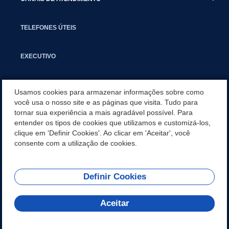
TELEFONES ÚTEIS
EXECUTIVO
NOTÍCIAS
Usamos cookies para armazenar informações sobre como
você usa o nosso site e as páginas que visita. Tudo para
tornar sua experiência a mais agradável possível. Para
APLICATIVO
entender os tipos de cookies que utilizamos e customizá-los,
clique em 'Definir Cookies'. Ao clicar em 'Aceitar', você
SECRETARIAS
consente com a utilização de cookies.
Definir Cookies
REDES SOCIAIS
Aceitar