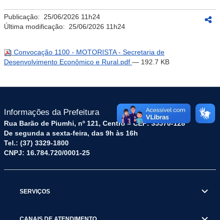
Publicação:
25/06/2026 11h24
Última modificação:
25/06/2026 11h24
Convocação 1100 - MOTORISTA - Secretaria de
Desenvolvimento Econômico e Rural.pdf
— 192.7 KB
Informações da Prefeitura
Rua Barão de Piumhi, nº 121, Centro – CEP: 35570-128
De segunda a sexta-feira, das 9h às 16h
Tel.: (37) 3329-1800
CNPJ: 16.784.720/0001-25
SERVIÇOS
CANAIS DE ATENDIMENTO