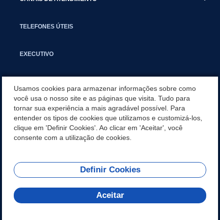
TELEFONES ÚTEIS
EXECUTIVO
NOTÍCIAS
Usamos cookies para armazenar informações sobre como
você usa o nosso site e as páginas que visita. Tudo para
tornar sua experiência a mais agradável possível. Para
APLICATIVO
entender os tipos de cookies que utilizamos e customizá-los,
clique em 'Definir Cookies'. Ao clicar em 'Aceitar', você
SECRETARIAS
consente com a utilização de cookies.
Definir Cookies
REDES SOCIAIS
Aceitar