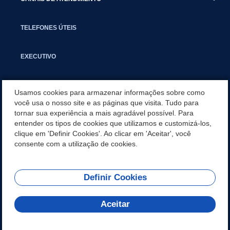
TELEFONES ÚTEIS
EXECUTIVO
NOTÍCIAS
Usamos cookies para armazenar informações sobre como
você usa o nosso site e as páginas que visita. Tudo para
tornar sua experiência a mais agradável possível. Para
APLICATIVO
entender os tipos de cookies que utilizamos e customizá-los,
clique em 'Definir Cookies'. Ao clicar em 'Aceitar', você
SECRETARIAS
consente com a utilização de cookies.
Definir Cookies
REDES SOCIAIS
Aceitar