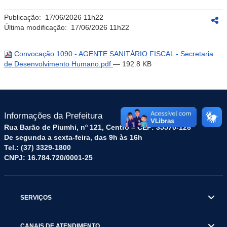
Publicação:
17/06/2026 11h22
Última modificação:
17/06/2026 11h22
Convocação 1090 - AGENTE SANITÁRIO FISCAL - Secretaria
de Desenvolvimento Humano.pdf
— 192.8 KB
Informações da Prefeitura
Rua Barão de Piumhi, nº 121, Centro – CEP: 35570-128
De segunda a sexta-feira, das 9h às 16h
Tel.: (37) 3329-1800
CNPJ: 16.784.720/0001-25
SERVIÇOS
CANAIS DE ATENDIMENTO