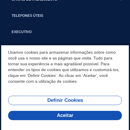
TELEFONES ÚTEIS
EXECUTIVO
NOTÍCIAS
Usamos cookies para armazenar informações sobre como
você usa o nosso site e as páginas que visita. Tudo para
tornar sua experiência a mais agradável possível. Para
APLICATIVO
entender os tipos de cookies que utilizamos e customizá-los,
clique em 'Definir Cookies'. Ao clicar em 'Aceitar', você
SECRETARIAS
consente com a utilização de cookies.
Definir Cookies
REDES SOCIAIS
Aceitar