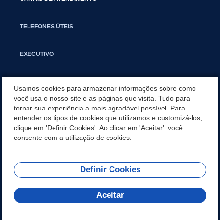
TELEFONES ÚTEIS
EXECUTIVO
NOTÍCIAS
Usamos cookies para armazenar informações sobre como
você usa o nosso site e as páginas que visita. Tudo para
tornar sua experiência a mais agradável possível. Para
APLICATIVO
entender os tipos de cookies que utilizamos e customizá-los,
clique em 'Definir Cookies'. Ao clicar em 'Aceitar', você
SECRETARIAS
consente com a utilização de cookies.
Definir Cookies
REDES SOCIAIS
Aceitar