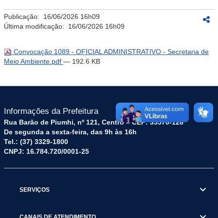
Publicação:
16/06/2026 16h09
Última modificação:
16/06/2026 16h09
Convocação 1089 - OFICIAL ADMINISTRATIVO - Secretaria de
Meio Ambiente.pdf
— 192.6 KB
Informações da Prefeitura
Rua Barão de Piumhi, nº 121, Centro – CEP: 35570-128
De segunda a sexta-feira, das 9h às 16h
Tel.: (37) 3329-1800
CNPJ: 16.784.720/0001-25
SERVIÇOS
CANAIS DE ATENDIMENTO