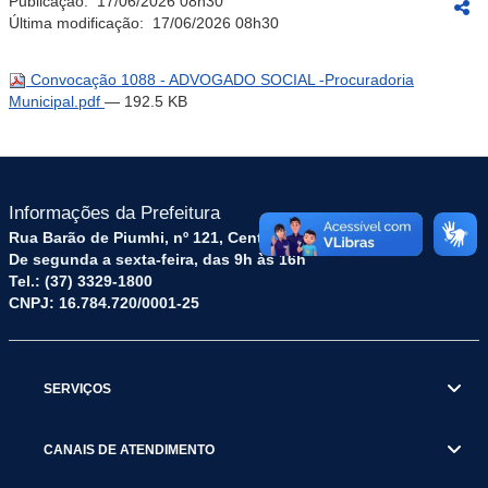
Publicação:
17/06/2026 08h30
Última modificação:
17/06/2026 08h30
Convocação 1088 - ADVOGADO SOCIAL -Procuradoria
Municipal.pdf
— 192.5 KB
Informações da Prefeitura
Rua Barão de Piumhi, nº 121, Centro – CEP: 35570-128
De segunda a sexta-feira, das 9h às 16h
Tel.: (37) 3329-1800
CNPJ: 16.784.720/0001-25
SERVIÇOS
CANAIS DE ATENDIMENTO