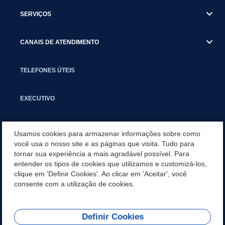
SERVIÇOS
CANAIS DE ATENDIMENTO
TELEFONES ÚTEIS
EXECUTIVO
NOTÍCIAS
Usamos cookies para armazenar informações sobre como
você usa o nosso site e as páginas que visita. Tudo para
tornar sua experiência a mais agradável possível. Para
APLICATIVO
entender os tipos de cookies que utilizamos e customizá-los,
clique em 'Definir Cookies'. Ao clicar em 'Aceitar', você
SECRETARIAS
consente com a utilização de cookies.
Definir Cookies