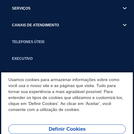
SERVIÇOS
CANAIS DE ATENDIMENTO
TELEFONES ÚTEIS
EXECUTIVO
NOTÍCIAS
Usamos cookies para armazenar informações sobre como
você usa o nosso site e as páginas que visita. Tudo para
tornar sua experiência a mais agradável possível. Para
APLICATIVO
entender os tipos de cookies que utilizamos e customizá-los,
clique em 'Definir Cookies'. Ao clicar em 'Aceitar', você
SECRETARIAS
consente com a utilização de cookies.
Definir Cookies