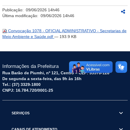
Publicação:
09/06/2026 14h46
Última modificação:
09/06/2026 14h46
Convocação 1078 - OFICIAL ADMINISTRATIVO - Secretarias de
Meio Ambiente e Saúde.pdf
— 193.9 KB
Informações da Prefeitura
Rua Barão de Piumhi, nº 121, Centro – CEP: 35570-128
De segunda a sexta-feira, das 9h às 16h
Tel.: (37) 3329-1800
CNPJ: 16.784.720/0001-25
SERVIÇOS
CANAIS DE ATENDIMENTO