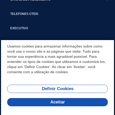
TELEFONES ÚTEIS
EXECUTIVO
NOTÍCIAS
Usamos cookies para armazenar informações sobre como
você usa o nosso site e as páginas que visita. Tudo para
tornar sua experiência a mais agradável possível. Para
APLICATIVO
entender os tipos de cookies que utilizamos e customizá-los,
clique em 'Definir Cookies'. Ao clicar em 'Aceitar', você
SECRETARIAS
consente com a utilização de cookies.
Definir Cookies
REDES SOCIAIS
Aceitar