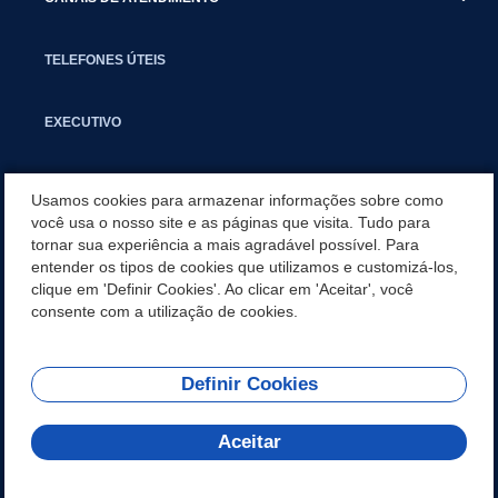
TELEFONES ÚTEIS
EXECUTIVO
NOTÍCIAS
Usamos cookies para armazenar informações sobre como
você usa o nosso site e as páginas que visita. Tudo para
tornar sua experiência a mais agradável possível. Para
APLICATIVO
entender os tipos de cookies que utilizamos e customizá-los,
clique em 'Definir Cookies'. Ao clicar em 'Aceitar', você
SECRETARIAS
consente com a utilização de cookies.
Definir Cookies
REDES SOCIAIS
Aceitar