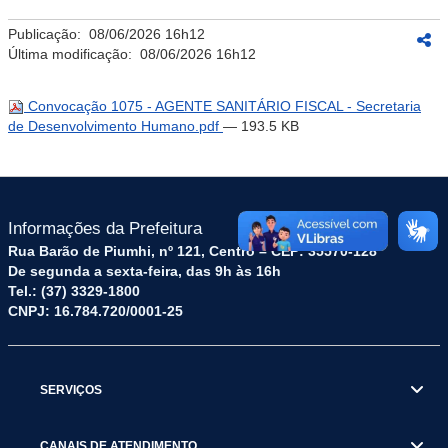
Publicação:
08/06/2026 16h12
Última modificação:
08/06/2026 16h12
Convocação 1075 - AGENTE SANITÁRIO FISCAL - Secretaria
de Desenvolvimento Humano.pdf
— 193.5 KB
Informações da Prefeitura
Rua Barão de Piumhi, nº 121, Centro – CEP: 35570-128
De segunda a sexta-feira, das 9h às 16h
Tel.: (37) 3329-1800
CNPJ: 16.784.720/0001-25
SERVIÇOS
CANAIS DE ATENDIMENTO