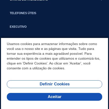
TELEFONES ÚTEIS
EXECUTIVO
NOTÍCIAS
Usamos cookies para armazenar informações sobre como
você usa o nosso site e as páginas que visita. Tudo para
tornar sua experiência a mais agradável possível. Para
APLICATIVO
entender os tipos de cookies que utilizamos e customizá-los,
clique em 'Definir Cookies'. Ao clicar em 'Aceitar', você
SECRETARIAS
consente com a utilização de cookies.
Definir Cookies
REDES SOCIAIS
Aceitar