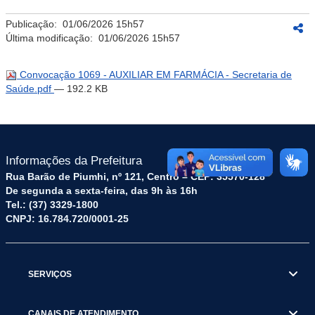
Publicação:
01/06/2026 15h57
Última modificação:
01/06/2026 15h57
Convocação 1069 - AUXILIAR EM FARMÁCIA - Secretaria de
Saúde.pdf
— 192.2 KB
Informações da Prefeitura
Rua Barão de Piumhi, nº 121, Centro – CEP: 35570-128
De segunda a sexta-feira, das 9h às 16h
Tel.: (37) 3329-1800
CNPJ: 16.784.720/0001-25
SERVIÇOS
CANAIS DE ATENDIMENTO