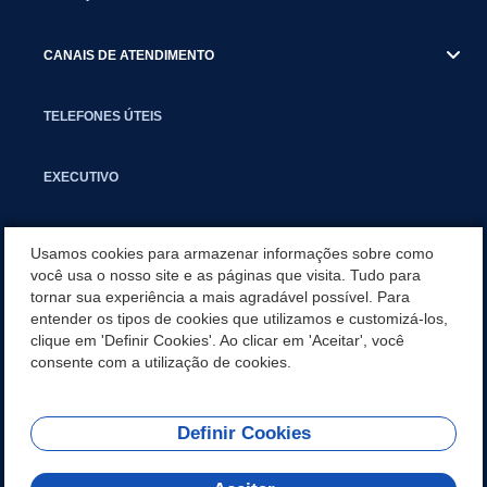
CANAIS DE ATENDIMENTO
TELEFONES ÚTEIS
EXECUTIVO
NOTÍCIAS
Usamos cookies para armazenar informações sobre como
você usa o nosso site e as páginas que visita. Tudo para
tornar sua experiência a mais agradável possível. Para
APLICATIVO
entender os tipos de cookies que utilizamos e customizá-los,
clique em 'Definir Cookies'. Ao clicar em 'Aceitar', você
SECRETARIAS
consente com a utilização de cookies.
Definir Cookies
REDES SOCIAIS