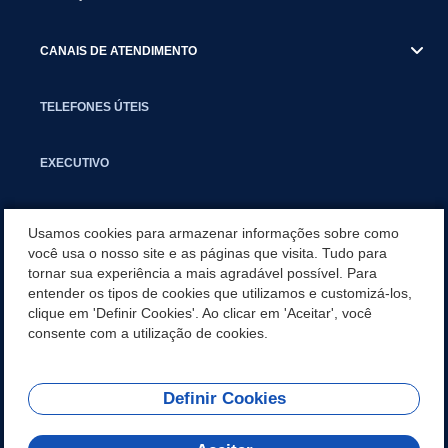
CANAIS DE ATENDIMENTO
TELEFONES ÚTEIS
EXECUTIVO
NOTÍCIAS
Usamos cookies para armazenar informações sobre como
você usa o nosso site e as páginas que visita. Tudo para
tornar sua experiência a mais agradável possível. Para
APLICATIVO
entender os tipos de cookies que utilizamos e customizá-los,
clique em 'Definir Cookies'. Ao clicar em 'Aceitar', você
SECRETARIAS
consente com a utilização de cookies.
Definir Cookies
REDES SOCIAIS