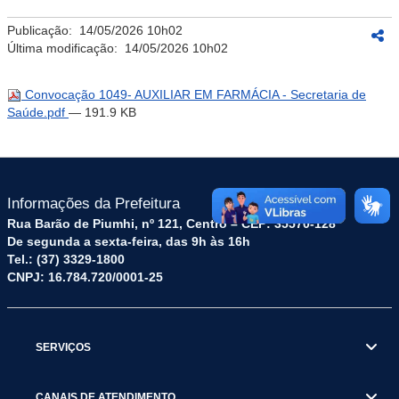
Publicação:
14/05/2026 10h02
Última modificação:
14/05/2026 10h02
Convocação 1049- AUXILIAR EM FARMÁCIA - Secretaria de
Saúde.pdf
— 191.9 KB
Informações da Prefeitura
Rua Barão de Piumhi, nº 121, Centro – CEP: 35570-128
De segunda a sexta-feira, das 9h às 16h
Tel.: (37) 3329-1800
CNPJ: 16.784.720/0001-25
SERVIÇOS
CANAIS DE ATENDIMENTO