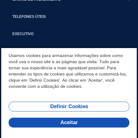
TELEFONES ÚTEIS
EXECUTIVO
NOTÍCIAS
Usamos cookies para armazenar informações sobre como
você usa o nosso site e as páginas que visita. Tudo para
tornar sua experiência a mais agradável possível. Para
APLICATIVO
entender os tipos de cookies que utilizamos e customizá-los,
clique em 'Definir Cookies'. Ao clicar em 'Aceitar', você
SECRETARIAS
consente com a utilização de cookies.
Definir Cookies
REDES SOCIAIS
Aceitar