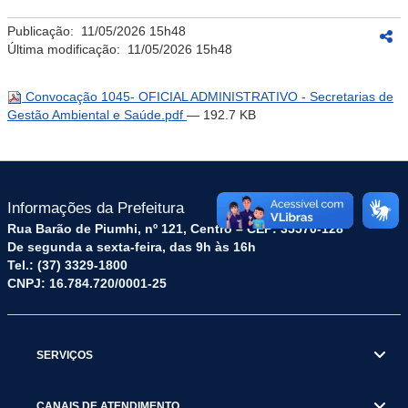
Publicação:
11/05/2026 15h48
Última modificação:
11/05/2026 15h48
Convocação 1045- OFICIAL ADMINISTRATIVO - Secretarias de
Gestão Ambiental e Saúde.pdf
— 192.7 KB
Informações da Prefeitura
Rua Barão de Piumhi, nº 121, Centro – CEP: 35570-128
De segunda a sexta-feira, das 9h às 16h
Tel.: (37) 3329-1800
CNPJ: 16.784.720/0001-25
SERVIÇOS
CANAIS DE ATENDIMENTO