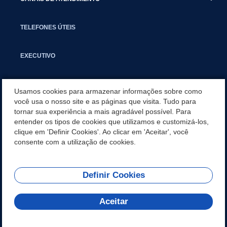
TELEFONES ÚTEIS
EXECUTIVO
NOTÍCIAS
Usamos cookies para armazenar informações sobre como
você usa o nosso site e as páginas que visita. Tudo para
tornar sua experiência a mais agradável possível. Para
APLICATIVO
entender os tipos de cookies que utilizamos e customizá-los,
clique em 'Definir Cookies'. Ao clicar em 'Aceitar', você
SECRETARIAS
consente com a utilização de cookies.
Definir Cookies
REDES SOCIAIS
Aceitar