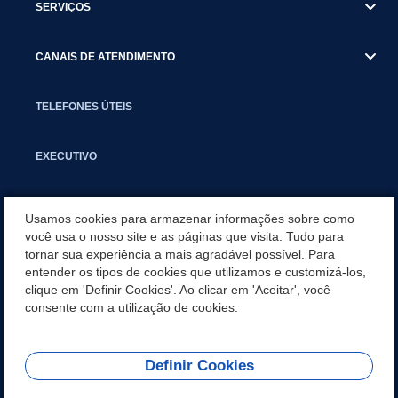
SERVIÇOS
CANAIS DE ATENDIMENTO
TELEFONES ÚTEIS
EXECUTIVO
NOTÍCIAS
Usamos cookies para armazenar informações sobre como
você usa o nosso site e as páginas que visita. Tudo para
tornar sua experiência a mais agradável possível. Para
APLICATIVO
entender os tipos de cookies que utilizamos e customizá-los,
clique em 'Definir Cookies'. Ao clicar em 'Aceitar', você
SECRETARIAS
consente com a utilização de cookies.
Definir Cookies
REDES SOCIAIS