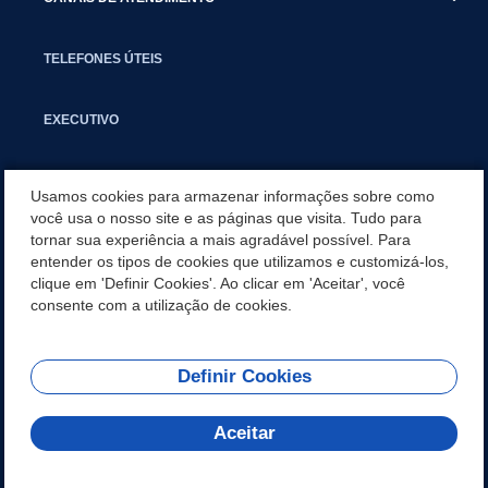
TELEFONES ÚTEIS
EXECUTIVO
NOTÍCIAS
Usamos cookies para armazenar informações sobre como
você usa o nosso site e as páginas que visita. Tudo para
tornar sua experiência a mais agradável possível. Para
APLICATIVO
entender os tipos de cookies que utilizamos e customizá-los,
clique em 'Definir Cookies'. Ao clicar em 'Aceitar', você
SECRETARIAS
consente com a utilização de cookies.
Definir Cookies
REDES SOCIAIS
Aceitar