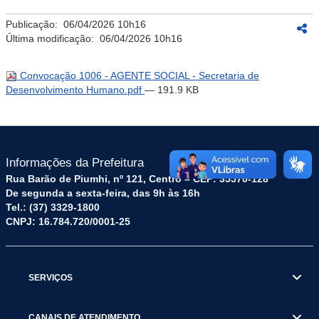
Publicação:
06/04/2026 10h16
Última modificação:
06/04/2026 10h16
Convocação 1006 - AGENTE SOCIAL - Secretaria de
Desenvolvimento Humano.pdf
— 191.9 KB
Informações da Prefeitura
Rua Barão de Piumhi, nº 121, Centro – CEP: 35570-128
De segunda a sexta-feira, das 9h às 16h
Tel.: (37) 3329-1800
CNPJ: 16.784.720/0001-25
SERVIÇOS
CANAIS DE ATENDIMENTO