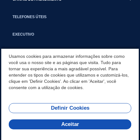
TELEFONES ÚTEIS
EXECUTIVO
NOTÍCIAS
Usamos cookies para armazenar informações sobre como
você usa o nosso site e as páginas que visita. Tudo para
tornar sua experiência a mais agradável possível. Para
APLICATIVO
entender os tipos de cookies que utilizamos e customizá-los,
clique em 'Definir Cookies'. Ao clicar em 'Aceitar', você
SECRETARIAS
consente com a utilização de cookies.
Definir Cookies
REDES SOCIAIS
Aceitar