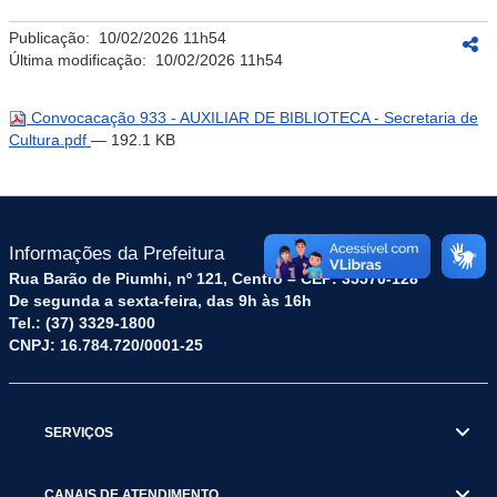
Publicação:
10/02/2026 11h54
Última modificação:
10/02/2026 11h54
Convocacação 933 - AUXILIAR DE BIBLIOTECA - Secretaria de
Cultura.pdf
— 192.1 KB
Informações da Prefeitura
Rua Barão de Piumhi, nº 121, Centro – CEP: 35570-128
De segunda a sexta-feira, das 9h às 16h
Tel.: (37) 3329-1800
CNPJ: 16.784.720/0001-25
SERVIÇOS
CANAIS DE ATENDIMENTO