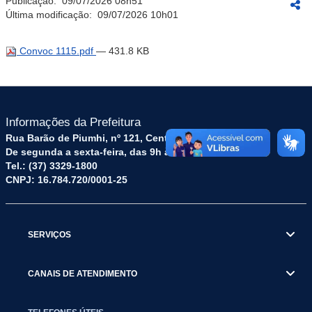
Publicação:
09/07/2026 08h51
Última modificação:
09/07/2026 10h01
Convoc 1115.pdf
— 431.8 KB
Informações da Prefeitura
Rua Barão de Piumhi, nº 121, Centro – CEP: 35570-128
De segunda a sexta-feira, das 9h às 16h
Tel.: (37) 3329-1800
CNPJ: 16.784.720/0001-25
SERVIÇOS
CANAIS DE ATENDIMENTO