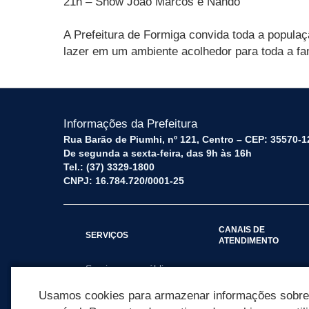
21h – Show João Marcos e Nando
A Prefeitura de Formiga convida toda a popula
lazer em um ambiente acolhedor para toda a fam
Informações da Prefeitura
Rua Barão de Piumhi, nº 121, Centro – CEP: 35570-1
De segunda a sexta-feira, das 9h às 16h
Tel.: (37) 3329-1800
CNPJ: 16.784.720/0001-25
CANAIS DE
SERVIÇOS
ATENDIMENTO
Serviços por público
Fale Conosco
alvo
Usamos cookies para armazenar informações sobre c