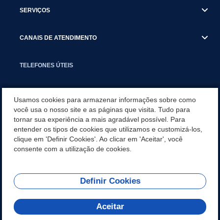
SERVIÇOS
CANAIS DE ATENDIMENTO
TELEFONES ÚTEIS
EXECUTIVO
Usamos cookies para armazenar informações sobre como
você usa o nosso site e as páginas que visita. Tudo para
tornar sua experiência a mais agradável possível. Para
NOTÍCIAS
entender os tipos de cookies que utilizamos e customizá-los,
clique em 'Definir Cookies'. Ao clicar em 'Aceitar', você
APLICATIVO
consente com a utilização de cookies.
Definir Cookies
REDES SOCIAIS
Aceitar