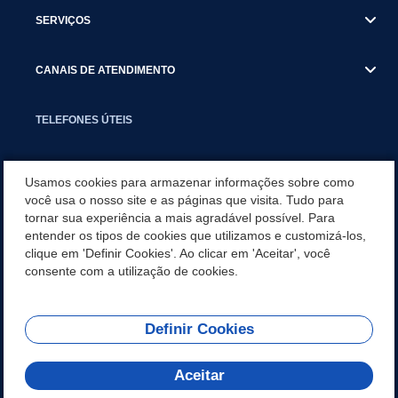
SERVIÇOS
CANAIS DE ATENDIMENTO
TELEFONES ÚTEIS
EXECUTIVO
Usamos cookies para armazenar informações sobre como
você usa o nosso site e as páginas que visita. Tudo para
tornar sua experiência a mais agradável possível. Para
NOTÍCIAS
entender os tipos de cookies que utilizamos e customizá-los,
clique em 'Definir Cookies'. Ao clicar em 'Aceitar', você
APLICATIVO
consente com a utilização de cookies.
Definir Cookies
REDES SOCIAIS
Aceitar