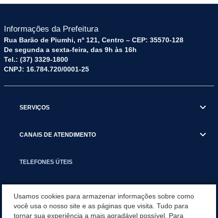
Informações da Prefeitura
Rua Barão de Piumhi, nº 121, Centro – CEP: 35570-128
De segunda a sexta-feira, das 9h às 16h
Tel.: (37) 3329-1800
CNPJ: 16.784.720/0001-25
SERVIÇOS
CANAIS DE ATENDIMENTO
TELEFONES ÚTEIS
EXECUTIVO
Usamos cookies para armazenar informações sobre como
você usa o nosso site e as páginas que visita. Tudo para
tornar sua experiência a mais agradável possível. Para
NOTÍCIAS