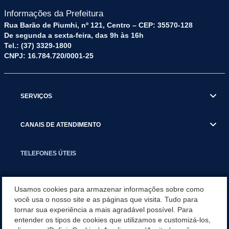
Informações da Prefeitura
Rua Barão de Piumhi, nº 121, Centro – CEP: 35570-128
De segunda a sexta-feira, das 9h às 16h
Tel.: (37) 3329-1800
CNPJ: 16.784.720/0001-25
SERVIÇOS
CANAIS DE ATENDIMENTO
TELEFONES ÚTEIS
EXECUTIVO
Usamos cookies para armazenar informações sobre como
você usa o nosso site e as páginas que visita. Tudo para
tornar sua experiência a mais agradável possível. Para
NOTÍCIAS
entender os tipos de cookies que utilizamos e customizá-los,