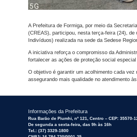
A Prefeitura de Formiga, por meio da Secretar
(CREAS), participou, nesta terça-feira (24), d
Indivíduos) realizada na sede da Sedese Region
A iniciativa reforça o compromisso da Administ
fortalecer as ações de proteção social especial
O objetivo é garantir um acolhimento cada vez m
assegurando mais qualidade no atendimento às f
Informações da Prefeitura
Rua Barão de Piumhi, nº 121, Centro – CEP: 35570-1
De segunda a sexta-feira, das 9h às 16h
Tel.: (37) 3329-1800
CNPJ: 16.784.720/0001-25