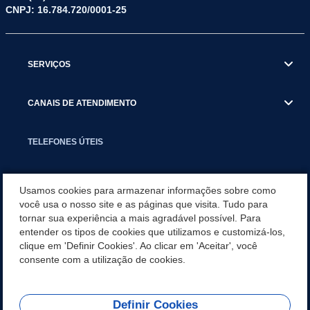
CNPJ: 16.784.720/0001-25
SERVIÇOS
CANAIS DE ATENDIMENTO
TELEFONES ÚTEIS
EXECUTIVO
Usamos cookies para armazenar informações sobre como
você usa o nosso site e as páginas que visita. Tudo para
tornar sua experiência a mais agradável possível. Para
NOTÍCIAS
entender os tipos de cookies que utilizamos e customizá-los,
clique em 'Definir Cookies'. Ao clicar em 'Aceitar', você
APLICATIVO
consente com a utilização de cookies.
Definir Cookies