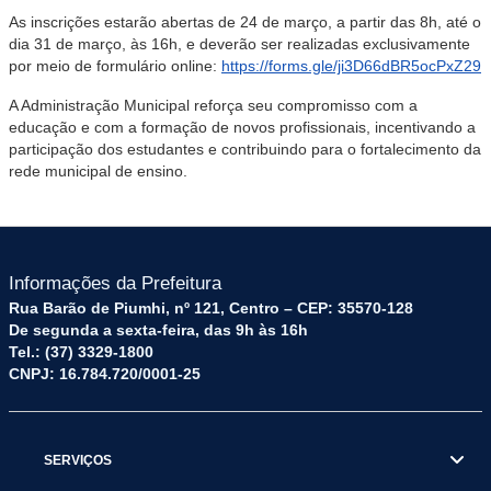
As inscrições estarão abertas de 24 de março, a partir das 8h, até o
dia 31 de março, às 16h, e deverão ser realizadas exclusivamente
por meio de formulário online:
https://forms.gle/ji3D66dBR5ocPxZ29
A Administração Municipal reforça seu compromisso com a
educação e com a formação de novos profissionais, incentivando a
participação dos estudantes e contribuindo para o fortalecimento da
rede municipal de ensino.
Informações da Prefeitura
Rua Barão de Piumhi, nº 121, Centro – CEP: 35570-128
De segunda a sexta-feira, das 9h às 16h
Tel.: (37) 3329-1800
CNPJ: 16.784.720/0001-25
SERVIÇOS