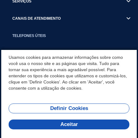
SERVIÇOS
CANAIS DE ATENDIMENTO
TELEFONES ÚTEIS
EXECUTIVO
Usamos cookies para armazenar informações sobre como
você usa o nosso site e as páginas que visita. Tudo para
tornar sua experiência a mais agradável possível. Para
NOTÍCIAS
entender os tipos de cookies que utilizamos e customizá-los,
clique em 'Definir Cookies'. Ao clicar em 'Aceitar', você
APLICATIVO
consente com a utilização de cookies.
Definir Cookies
REDES SOCIAIS
Aceitar