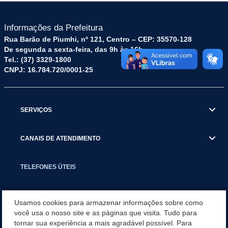
Informações da Prefeitura
Rua Barão de Piumhi, nº 121, Centro – CEP: 35570-128
De segunda a sexta-feira, das 9h às 16h
Tel.: (37) 3329-1800
CNPJ: 16.784.720/0001-25
SERVIÇOS
CANAIS DE ATENDIMENTO
TELEFONES ÚTEIS
EXECUTIVO
Usamos cookies para armazenar informações sobre como
você usa o nosso site e as páginas que visita. Tudo para
tornar sua experiência a mais agradável possível. Para
NOTÍCIAS