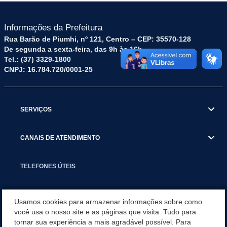
Informações da Prefeitura
Rua Barão de Piumhi, nº 121, Centro – CEP: 35570-128
De segunda a sexta-feira, das 9h às 16h
Tel.: (37) 3329-1800
CNPJ: 16.784.720/0001-25
SERVIÇOS
CANAIS DE ATENDIMENTO
TELEFONES ÚTEIS
EXECUTIVO
Usamos cookies para armazenar informações sobre como
você usa o nosso site e as páginas que visita. Tudo para
tornar sua experiência a mais agradável possível. Para
NOTÍCIAS