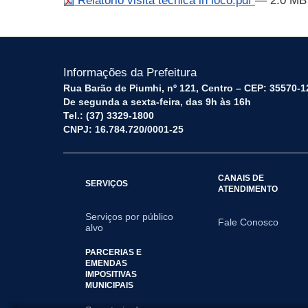
Relatório visita técnica in loco.pdf
— 2.0 MB
Informações da Prefeitura
Rua Barão de Piumhi, nº 121, Centro – CEP: 35570-1
De segunda a sexta-feira, das 9h às 16h
Tel.: (37) 3329-1800
CNPJ: 16.784.720/0001-25
CANAIS DE
SERVIÇOS
ATENDIMENTO
Serviços por público
Fale Conosco
alvo
PARCERIAS E
EMENDAS
IMPOSITIVAS
MUNICIPAIS