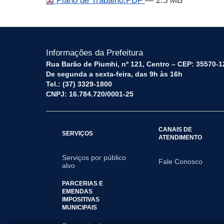
Plano de Trabalho.PDF
— 2.5 MB
Informações da Prefeitura
Rua Barão de Piumhi, nº 121, Centro – CEP: 35570-1
De segunda a sexta-feira, das 9h às 16h
Tel.: (37) 3329-1800
CNPJ: 16.784.720/0001-25
CANAIS DE
SERVIÇOS
ATENDIMENTO
Serviços por público
Fale Conosco
alvo
PARCERIAS E
EMENDAS
IMPOSITIVAS
MUNICIPAIS