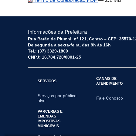
Termo de Colaboração.PDF
— 2.1 MB
Informações da Prefeitura
Rua Barão de Piumhi, nº 121, Centro – CEP: 35570-1
De segunda a sexta-feira, das 9h às 16h
Tel.: (37) 3329-1800
CNPJ: 16.784.720/0001-25
CANAIS DE
SERVIÇOS
ATENDIMENTO
Serviços por público
Fale Conosco
alvo
PARCERIAS E
EMENDAS
IMPOSITIVAS
MUNICIPAIS