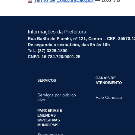
Termo de Colaboração.pdf
— 10.8 MB
Informações da Prefeitura
Rua Barão de Piumhi, nº 121, Centro – CEP: 35570-1
De segunda a sexta-feira, das 9h às 16h
Tel.: (37) 3329-1800
CNPJ: 16.784.720/0001-25
CANAIS DE
SERVIÇOS
ATENDIMENTO
Serviços por público
Fale Conosco
alvo
PARCERIAS E
EMENDAS
IMPOSITIVAS
MUNICIPAIS
Secretaria de