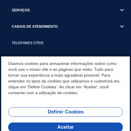
SERVIÇOS
CANAIS DE ATENDIMENTO
TELEFONES ÚTEIS
EXECUTIVO
Usamos cookies para armazenar informações sobre como
você usa o nosso site e as páginas que visita. Tudo para
tornar sua experiência a mais agradável possível. Para
NOTÍCIAS
entender os tipos de cookies que utilizamos e customizá-los,
clique em 'Definir Cookies'. Ao clicar em 'Aceitar', você
APLICATIVO
consente com a utilização de cookies.
Definir Cookies
REDES SOCIAIS
Aceitar