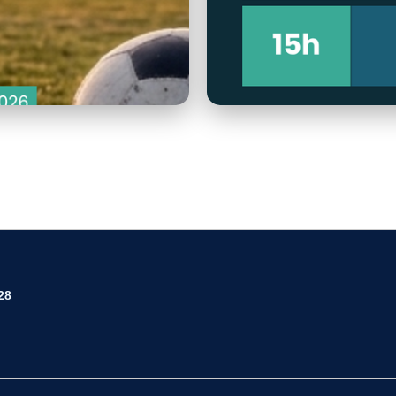
imagem.png
28