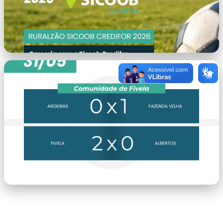
capa.png
placar.png