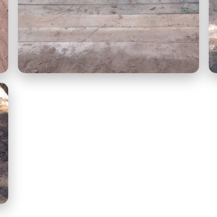
corrego da areia e quilombo 1.jpeg