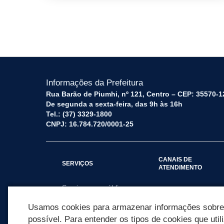
Morro Cavado.jpeg
Informações da Prefeitura
Rua Barão de Piumhi, nº 121, Centro – CEP: 35570-1
De segunda a sexta-feira, das 9h às 16h
Tel.: (37) 3329-1800
CNPJ: 16.784.720/0001-25
CANAIS DE
SERVIÇOS
ATENDIMENTO
Serviços por público
Fale Conosco
alvo
Usamos cookies para armazenar informações sobre c
possível. Para entender os tipos de cookies que util